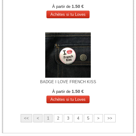
1.50 €
À partir de
Achètes si tu Loves
BADGE I LOVE FRENCH KISS
1.50 €
À partir de
Achètes si tu Loves
<<
<
1
2
3
4
5
>
>>