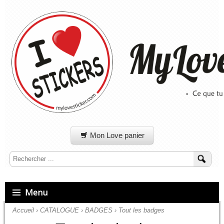
Mon Love panier
Menu
Accueil
›
CATALOGUE
›
BADGES
›
Tout les badges