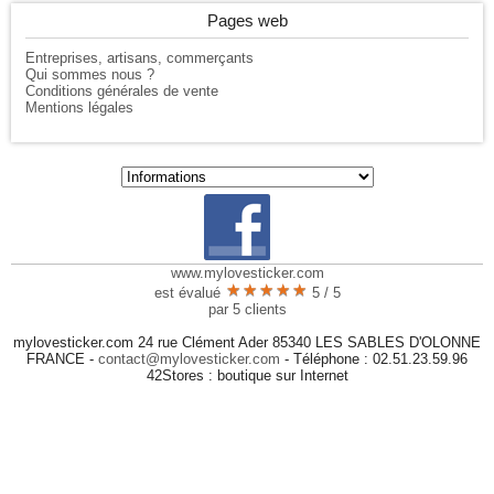
Pages web
Entreprises, artisans, commerçants
Qui sommes nous ?
Conditions générales de vente
Mentions légales
www.mylovesticker.com
★
★
★
★
★
★
★
★
★
★
est évalué
5
/
5
par
5
clients
mylovesticker.com 24 rue Clément Ader 85340 LES SABLES D'OLONNE
FRANCE -
contact@mylovesticker.com
- Téléphone : 02.51.23.59.96
42Stores :
boutique sur Internet