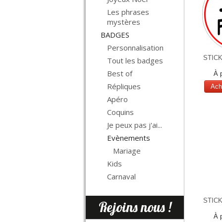
Les phrases
mystères
BADGES
Personnalisation
STICK
Tout les badges
Best of
À 
Répliques
Ach
Apéro
Coquins
Je peux pas j'ai...
Evènements
Mariage
Kids
Carnaval
STICK
Rejoins nous !
À 