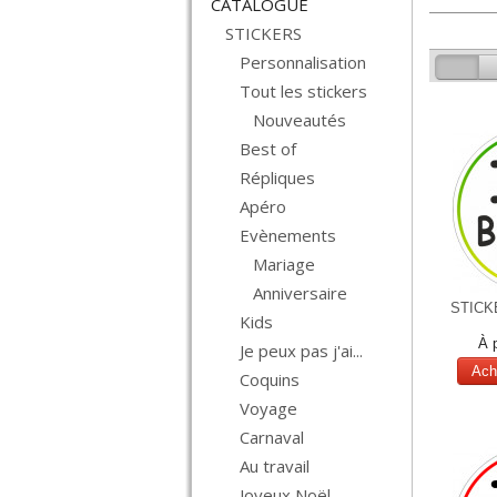
CATALOGUE
STICKERS
Personnalisation
Tout les stickers
Nouveautés
Best of
Répliques
Apéro
Evènements
Mariage
Anniversaire
STICK
Kids
À 
Je peux pas j'ai...
Ach
Coquins
Voyage
Carnaval
Au travail
Joyeux Noël