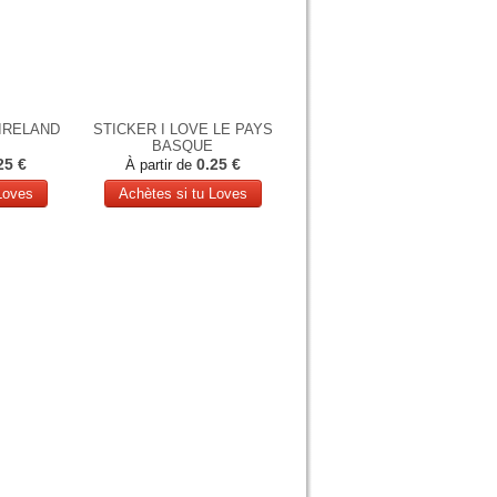
 IRELAND
STICKER I LOVE LE PAYS
BASQUE
25 €
0.25 €
À partir de
Loves
Achètes si tu Loves