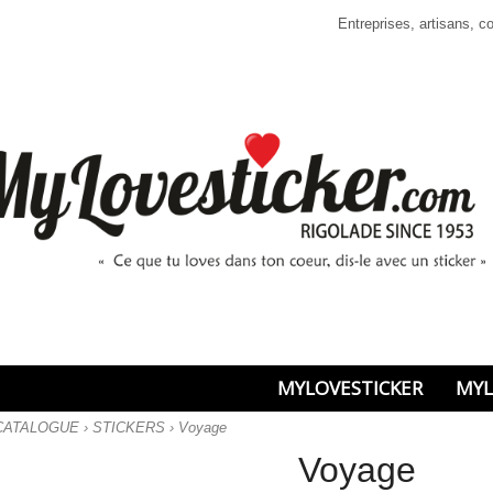
Entreprises, artisans, 
MYLOVESTICKER
MYL
CATALOGUE
›
STICKERS
›
Voyage
Voyage