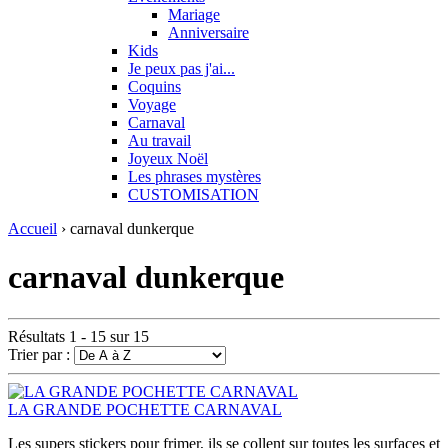
Mariage
Anniversaire
Kids
Je peux pas j'ai...
Coquins
Voyage
Carnaval
Au travail
Joyeux Noël
Les phrases mystères
CUSTOMISATION
Accueil
› carnaval dunkerque
carnaval dunkerque
Résultats 1 - 15 sur 15
Trier par :
LA GRANDE POCHETTE CARNAVAL
Les supers stickers pour frimer, ils se collent sur toutes les surfaces et