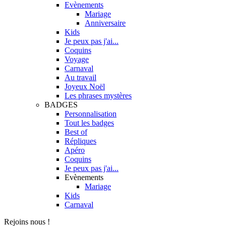
Evènements
Mariage
Anniversaire
Kids
Je peux pas j'ai...
Coquins
Voyage
Carnaval
Au travail
Joyeux Noël
Les phrases mystères
BADGES
Personnalisation
Tout les badges
Best of
Répliques
Apéro
Coquins
Je peux pas j'ai...
Evènements
Mariage
Kids
Carnaval
Rejoins nous !