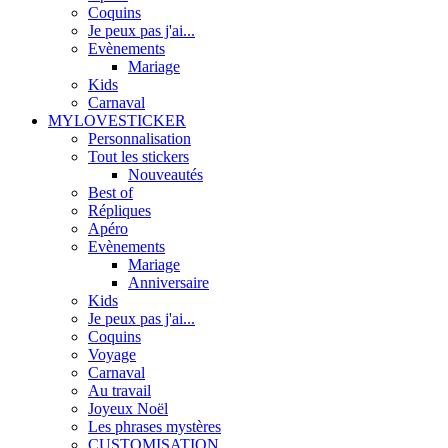
Coquins
Je peux pas j'ai...
Evènements
Mariage
Kids
Carnaval
MYLOVESTICKER
Personnalisation
Tout les stickers
Nouveautés
Best of
Répliques
Apéro
Evènements
Mariage
Anniversaire
Kids
Je peux pas j'ai...
Coquins
Voyage
Carnaval
Au travail
Joyeux Noël
Les phrases mystères
CUSTOMISATION