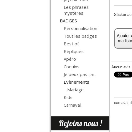
Les phrases
mystères
Sticker au
BADGES
Personnalisation
Tout les badges
Best of
Répliques
Apéro
Coquins
Aucun avis p
Je peux pas j'ai...
Evènements
Mariage
Kids
carnaval 
Carnaval
Rejoins nous !