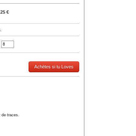
.25 €
.
:
Achètes si tu Loves
r de traces.