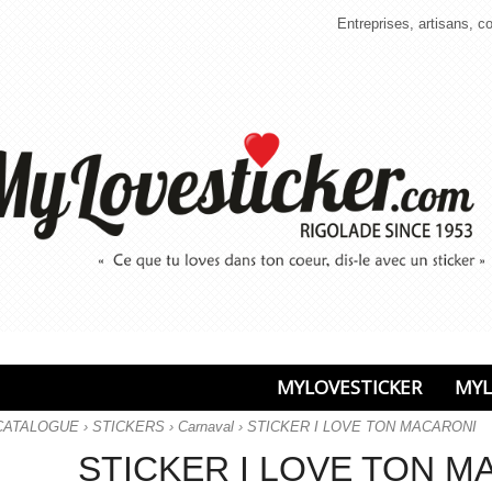
Entreprises, artisans, 
MYLOVESTICKER
MYL
CATALOGUE
›
STICKERS
›
Carnaval
› STICKER I LOVE TON MACARONI
STICKER I LOVE TON M