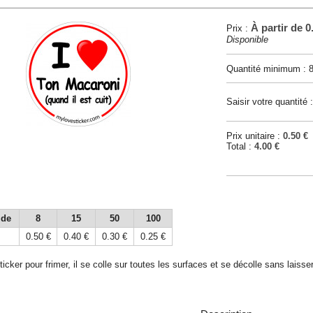
À partir de
0
Prix :
Disponible
Quantité minimum : 8
Saisir votre quantité 
Prix unitaire :
0.50 €
Total :
4.00 €
 de
8
15
50
100
0.50 €
0.40 €
0.30 €
0.25 €
ticker pour frimer, il se colle sur toutes les surfaces et se décolle sans laisse